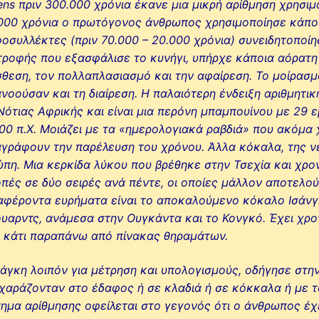
ens πριν 300.000 χρόνια έκανε μια μικρή αρίθμηση χρησιμο
000 χρόνια ο πρωτόγονος άνθρωπος χρησιμοποίησε κάποιες
οσυλλέκτες (πριν 70.000 – 20.000 χρόνια) συνειδητοποίη
τροφής που εξασφάλισε το κυνήγι, υπήρχε κάποια αόρατη
θεση, τον πολλαπλασιασμό και την αφαίρεση. Το μοίρασμα
νοούσαν και τη διαίρεση. Η παλαιότερη ένδειξη αριθμητι
Νότιας Αφρικής και είναι μια περόνη μπαμπουίνου με 29 
00 π.Χ. Μοιάζει με τα «ημερολογιακά ραβδιά» που ακόμα 
γράφουν την παρέλευση του χρόνου. Άλλα κόκαλα, της νεο
πη. Μια κερκίδα λύκου που βρέθηκε στην Τσεχία και χρον
πές σε δύο σειρές ανά πέντε, οι οποίες μάλλον αποτελο
αφέροντα ευρήματα είναι το αποκαλούμενο κόκαλο Ισάνγκ
υαρντς, ανάμεσα στην Ουγκάντα και το Κονγκό. Έχει χρον
ι κάτι παραπάνω από πίνακας θηραμάτων.
άγκη λοιπόν για μέτρηση και υπολογισμούς, οδήγησε στην
χαράζονταν στο έδαφος ή σε κλαδιά ή σε κόκκαλα ή με τα
ημα αρίθμησης οφείλεται στο γεγονός ότι ο άνθρωπος έχε