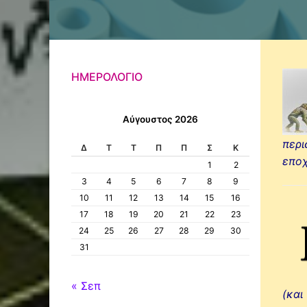
ΗΜΕΡΟΛΌΓΙΟ
Αύγουστος 2026
περι
Δ
Τ
Τ
Π
Π
Σ
Κ
εποχ
1
2
3
4
5
6
7
8
9
10
11
12
13
14
15
16
17
18
19
20
21
22
23
24
25
26
27
28
29
30
31
« Σεπ
(και