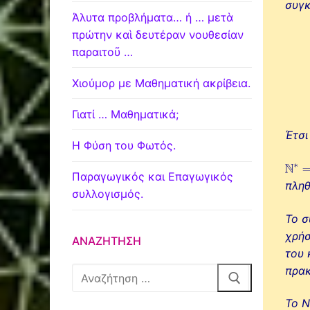
συγκ
Άλυτα προβλήματα… ή … μετὰ
πρώτην καὶ δευτέραν νουθεσίαν
παραιτοῦ …
Χιούμορ με Μαθηματική ακρίβεια.
Γιατί … Μαθηματικά;
Έτσι
Η Φύση του Φωτός.
Παραγωγικός και Επαγωγικός
πληθ
συλλογισμός.
Το 
χρήσ
ΑΝΑΖΉΤΗΣΗ
του 
πρα
Αναζήτηση
για:
Το Ν