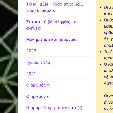
ΤΟ ΜΗΔΕΝ – Τόσο απλό μα…
Οι Σ
τόσο δύσκολο.
και 
Οι Β
Στατιστική (Ιδεοληψίες και
βαθμ
αλήθεια)
εμβα
ότι 
Μαθηματικά και παράνοια.
σήμε
2022
Το Α
προη
(χωρίς τίτλο)
Ο Κι
υπολ
2021
εξισ
Αιγυ
Ο αριθμός π
Οι α
Ο αριθμός e
έννο
Η ομορφότερη ταυτότητα (*)
ἓν λ