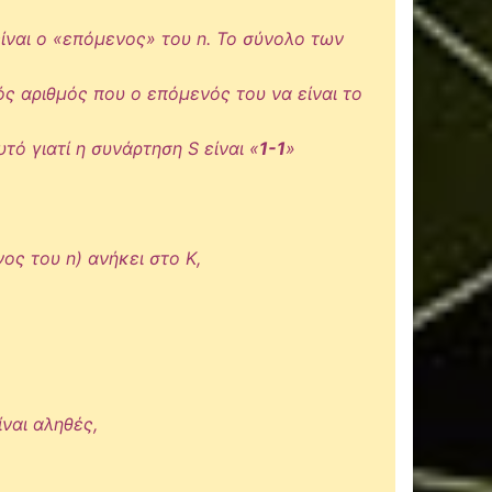
 είναι ο «επόμενος» του n. Το σύνολο των
κός αριθμός που ο επόμενός του να είναι το
υτό γιατί η συνάρτηση S είναι «
1-1
»
νος του n) ανήκει στο K,
ίναι αληθές,