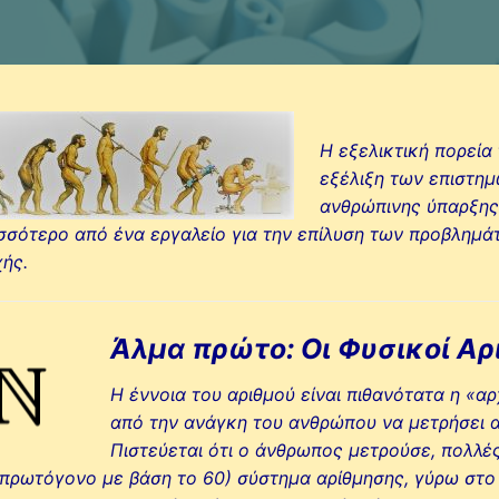
Η εξελικτική πορεία
εξέλιξη των επιστημ
ανθρώπινης ύπαρξης.
σσότερο από ένα εργαλείο για την επίλυση των προβλημ
ής.
Άλμα πρώτο: Οι Φυσικοί Αρ
Η έννοια του αριθμού είναι πιθανότατα η «α
από την ανάγκη του ανθρώπου να μετρήσει αν
Πιστεύεται ότι ο άνθρωπος μετρούσε, πολλές
 πρωτόγονο με βάση το 60) σύστημα αρίθμησης, γύρω στ