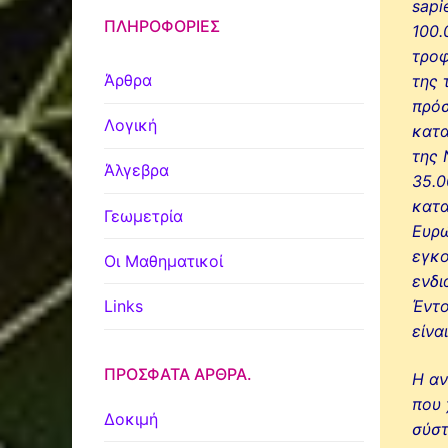
sapi
ΠΛΗΡΟΦΟΡΊΕΣ
100.
τροφ
Άρθρα
της 
πρόσ
Λογική
κατα
της 
Άλγεβρα
35.0
κατα
Γεωμετρία
Ευρώ
εγκο
Οι Μαθηματικοί
ενδι
Links
Έντο
είνα
ΠΡΌΣΦΑΤΑ ΆΡΘΡΑ.
Η αν
που 
Δοκιμή
σύστ