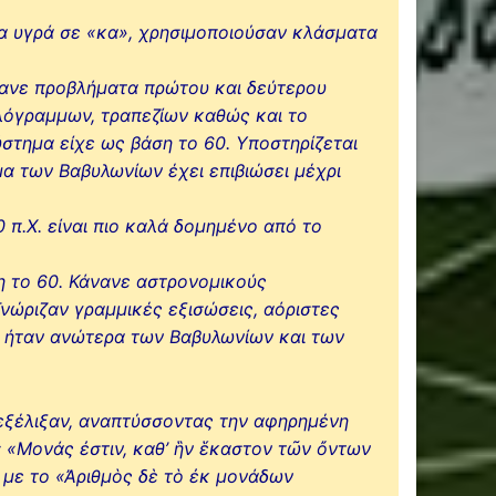
 τα υγρά σε «κα», χρησιμοποιούσαν κλάσματα
λύνανε προβλήματα πρώτου και δεύτερου
λόγραμμων, τραπεζίων καθώς και το
ύστημα είχε ως βάση το 60. Υποστηρίζεται
μα των Βαβυλωνίων έχει επιβιώσει μέχρι
 π.Χ. είναι πιο καλά δομημένο από το
η το 60. Κάνανε αστρονομικούς
νώριζαν γραμμικές εξισώσεις, αόριστες
υς ήταν ανώτερα των Βαβυλωνίων και των
 εξέλιξαν, αναπτύσσοντας την αφηρημένη
: «Μονάς ἐστιν, καθ’ ἣν ἕκαστον τῶν ὄντων
ι με το «Ἀριθμὸς δὲ τὸ ἐκ μονάδων