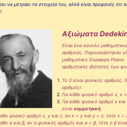
σει να μετράει τα στοιχεία του, αλλά είναι προφανές ότι 
!
Αξιώματα Dedekin
Είναι ένα σύνολο μαθηματικ
αριθμούς. Παρουσιάστηκαν γι
μαθηματικό
Giuseppe Peano.
αριθμητικές ιδιότητες των φυ
Το 0 είναι φυσικός αριθμός. 
αριθμός).
Για κάθε φυσικό αριθμό x, x =
Για κάθε φυσικό αριθμό x και 
είναι
συμμετρική
.
κάθε φυσικό αριθμό x, y και z, αν x = y και y = z, τότε x =
κάθε α και β, αν α φυσικός αριθμός και α = β, τότε ο β είν