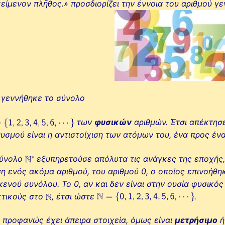
είμενον πλῆθος.» προσδιορίζει την έννοια του αριθμού γε
 γεννήθηκε το σύνολο
των
φυσικών
αριθμών. Έτσι απέκτησε
υσμού είναι η αντιστοίχιση των ατόμων του, ένα προς ένα
σύνολο
εξυπηρετούσε απόλυτα τις ανάγκες της εποχής,
η ενός ακόμα αριθμού, του αριθμού 0, ο οποίος επινοήθη
κενού συνόλου. Το 0, αν και δεν είναι στην ουσία φυσικός
κτικούς στο
, έτσι ώστε
.
 προφανώς έχει άπειρα στοιχεία, όμως είναι
μετρήσιμο