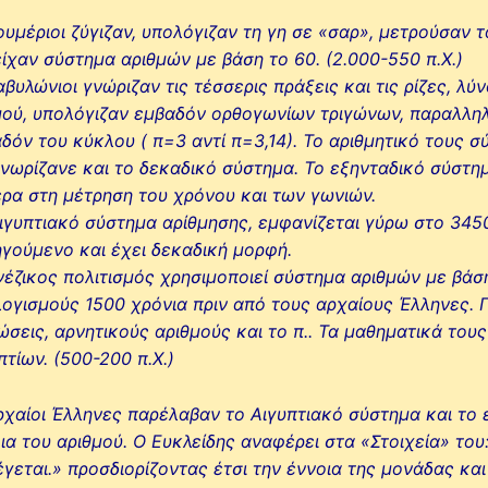
ουμέριοι ζύγιζαν, υπολόγιζαν τη γη σε «σαρ», μετρούσαν
είχαν σύστημα αριθμών με βάση το 60. (2.000-550 π.Χ.)
αβυλώνιοι γνώριζαν τις τέσσερις πράξεις και τις ρίζες, 
ού, υπολόγιζαν εμβαδόν ορθογωνίων τριγώνων, παραλλη
δόν του κύκλου ( π=3 αντί π=3,14). Το αριθμητικό τους σ
γνωρίζανε και το δεκαδικό σύστημα. Το εξηνταδικό σύστη
ρα στη μέτρηση του χρόνου και των γωνιών.
ιγυπτιακό σύστημα αρίθμησης, εμφανίζεται γύρω στο 3450
γούμενο και έχει δεκαδική μορφή.
νέζικος πολιτισμός χρησιμοποιεί σύστημα αριθμών με βάσ
ογισμούς 1500 χρόνια πριν από τους αρχαίους Έλληνες. Γ
ώσεις, αρνητικούς αριθμούς και το π.. Τα μαθηματικά το
πτίων. (500-200 π.Χ.)
ρχαίοι Έλληνες παρέλαβαν το Αιγυπτιακό σύστημα και το
ια του αριθμού. Ο Ευκλείδης αναφέρει στα «Στοιχεία» του
έγεται.» προσδιορίζοντας έτσι την έννοια της μονάδας κα