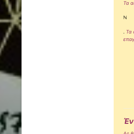
Τα α
ℕ
.
Τα 
επαγ
Έν
Ας θ