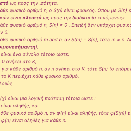
ιστό
ως προς την ισότητα.
κάθε φυσικό αριθμό n, ο S(n) είναι φυσικός. Όπου με S(n)
κών είναι
κλειστό
ως προς την διαδικασία «επόμενος».
κάθε φυσικό αριθμό n, S(n) ≠ 0 . Επειδή δεν υπάρχει φυσι
ν 0.
κάθε φυσικό αριθμό m and n, αν S(m) = S(n), τότε m = n. Α
φιμονοσήμαντη
).
 είναι ένα σύνολο τέτοιο ώστε:
0 ανήκει στο K,
για κάθε αριθμό n, αν n ανήκει στο K, τότε S(n) (ο επόμε
 το K περιέχει κάθε φυσικό αριθμό.
λοιώς
(χ) είναι μια λογική πρόταση τέτοια ώστε :
 είναι αληθής, και
κάθε φυσικό αριθμό n, αν φ(n) είναι αληθής, τότε φ(S(n)) ε
 φ(n) είναι αληθές για κάθε n.