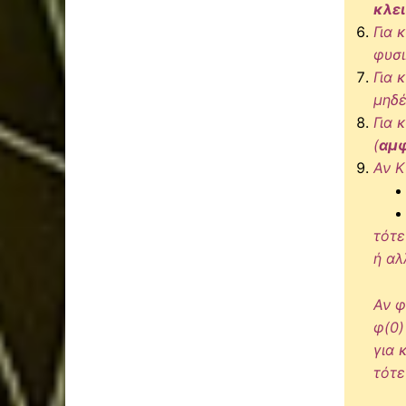
κλε
Για 
φυσι
Για 
μηδέ
Για 
(
αμ
Αν K
τότε
ή αλ
Αν φ
φ(0)
για 
τότε