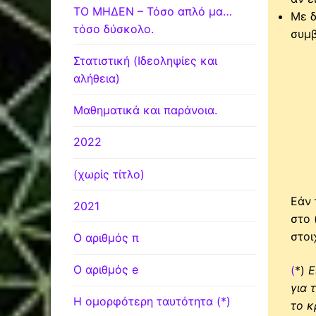
ΤΟ ΜΗΔΕΝ – Τόσο απλό μα…
Με δ
τόσο δύσκολο.
συμβ
Στατιστική (Ιδεοληψίες και
αλήθεια)
Μαθηματικά και παράνοια.
2022
(χωρίς τίτλο)
Εάν 
2021
στο 
στοι
Ο αριθμός π
Ο αριθμός e
(
*)
Ε
για 
Η ομορφότερη ταυτότητα (*)
το κ