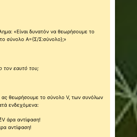
βλημα: «Είναι δυνατόν να θεωρήσουμε το
το σύνολο Α={Σ/Σ:σύνολο};»
ο τον εαυτό του;
 ας θεωρήσουμε το σύνολο V, των συνόλων
νατά ενδεχόμενα:
V∉V άρα αντίφαση!
άρα αντίφαση!