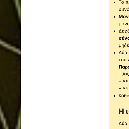
Το π
συνό
Μον
μονο
Δεχ
σύν
μηδέ
Δύο 
του 
Παρ
– Α≈
– Α
– Α≈
Κάθε
Η 
Δύο 