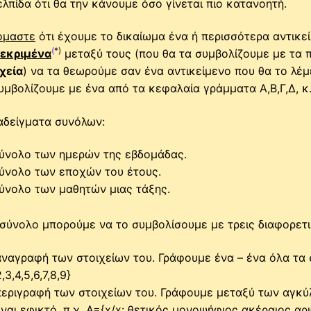
ελπίδα ότι θα την κάνουμε όσο γίνεται πιο κατανοητή.
όμαστε
ότι έχουμε το δικαίωμα ένα ή περισσότερα αντικε
(
*
)
κεκριμένα
μεταξύ τους (που θα τα συμβολίζουμε με τα π
χεία
) να τα θεωρούμε σαν ένα αντικείμενο που θα το λέ
υμβολίζουμε με ένα από τα κεφαλαία γράμματα Α,Β,Γ,Δ, κ.λ
δείγματα συνόλων:
ύνολο των ημερών της εβδομάδας.
ύνολο των εποχών του έτους.
ύνολο των μαθητών μιας τάξης.
σύνολο μπορούμε να το συμβολίσουμε με τρεις διαφορετ
ναγραφή των στοιχείων του. Γράφουμε ένα – ένα όλα τα σ
2,3,4,5,6,7,8,9}
εριγραφή των στοιχείων του. Γράφουμε μεταξύ των αγκύλ
ίναι εφικτό. π.χ. Α={x/x: θετικός μονοψήφιος ακέραιος αρ