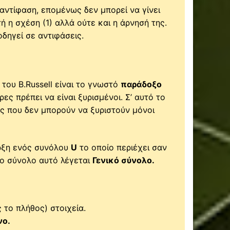
ντίφαση, επομένως δεν μπορεί να γίνει
ή η σχέση (1) αλλά ούτε και η άρνησή της.
δηγεί σε αντιφάσεις.
ου B.Russell είναι το γνωστό
παράδοξο
ρες πρέπει να είναι ξυρισμένοι. Σ’ αυτό το
ύς που δεν μπορούν να ξυριστούν μόνοι
ρξη ενός συνόλου
U
το οποίο περιέχει σαν
Το σύνολο αυτό λέγεται
Γενικό σύνολο
.
 το πλήθος) στοιχεία.
νο
.