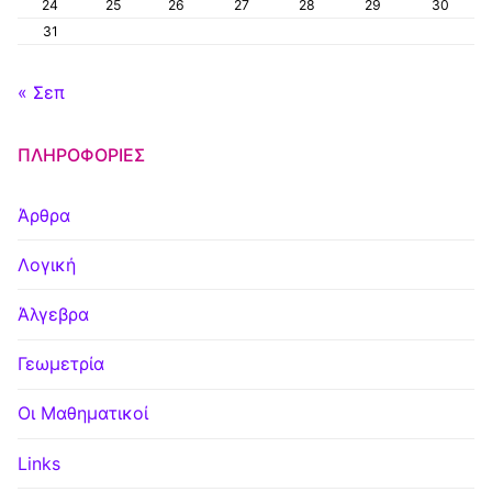
24
25
26
27
28
29
30
31
« Σεπ
ΠΛΗΡΟΦΟΡΊΕΣ
Άρθρα
Λογική
Άλγεβρα
Γεωμετρία
Οι Μαθηματικοί
Links