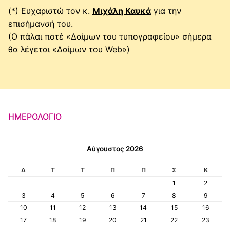
(*) Ευχαριστώ τον κ.
Μιχάλη Καυκά
για την
επισήμανσή του.
(Ο πάλαι ποτέ «Δαίμων του τυπογραφείου» σήμερα
θα λέγεται «Δαίμων του Web»)
ΗΜΕΡΟΛΌΓΙΟ
Αύγουστος 2026
Δ
Τ
Τ
Π
Π
Σ
Κ
1
2
3
4
5
6
7
8
9
10
11
12
13
14
15
16
17
18
19
20
21
22
23