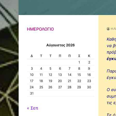
ΗΜΕΡΟΛΌΓΙΟ
ΗΛ
Καθη
Αύγουστος 2026
να β
πρόβ
Δ
Τ
Τ
Π
Π
Σ
Κ
έγκυ
1
2
3
4
5
6
7
8
9
Παρα
10
11
12
13
14
15
16
έγκυ
17
18
19
20
21
22
23
24
25
26
27
28
29
30
Ο συ
31
συμπ
τις 
« Σεπ
Σε ό