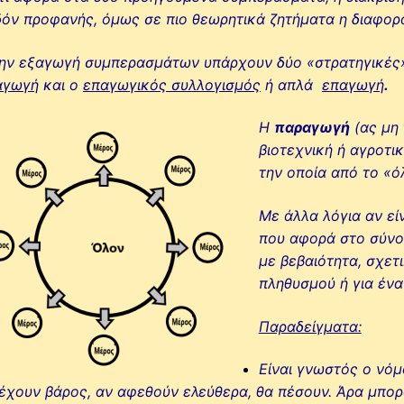
όν προφανής, όμως σε πιο θεωρητικά ζητήματα η διαφορά 
την εξαγωγή συμπερασμάτων υπάρχουν δύο «στρατηγικές
αγωγή
και ο
επαγωγικός συλλογισμός
ή απλά
επαγωγή
.
Η
παραγωγή
(ας μη 
βιοτεχνική ή αγροτικ
την οποία από το «ό
Με άλλα λόγια αν εί
που αφορά στο σύνο
με βεβαιότητα, σχετ
πληθυσμού ή για έν
Παραδείγματα:
Είναι γνωστός ο νόμ
έχουν βάρος, αν αφεθούν ελεύθερα, θα πέσουν. Άρα μπο