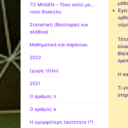
μέθο
ΤΟ ΜΗΔΕΝ – Τόσο απλό μα…
Έχει
τόσο δύσκολο.
ορθο
Στατιστική (Ιδεοληψίες και
νόμο
αλήθεια)
Τέτο
Μαθηματικά και παράνοια.
είνα
Βλέπ
2022
πρέπ
(χωρίς τίτλο)
Η πα
2021
Τι γ
στηρ
Ο αριθμός π
Ο αριθμός e
Η ομορφότερη ταυτότητα (*)