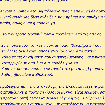
αλήγουμε λοιπόν στο συμπέρασμα πως η επαγωγή
δεν απ
ωγής) απλά μας δίνει ενδείξεις που πρέπει στη συνέχεια
ικασία, όπως είναι η παραγωγή.
υτό τον τρόπο διατυπώνονται προτάσεις από τις οποίες:
ιες αποδεικνύονται και γίνονται νόμοι (θεωρήματα) και
ιες άλλες δεν έχουν αποδειχθεί (ακόμα). Από αυτές:
κάποιες τις
δεχόμαστε
σαν αληθείς (θεωρίες – αξιώματα
καταρριφθούν από ένα αντιπαράδειγμα και
Κάποιες παραμένουν σε εκκρεμότητα (εικασίες) μέχρι να 
λάθος (δεν είναι καθολικές).
παράδειγμα, πριν την ανακάλυψη της Ωκεανίας, είχε παρατη
 διατυπώθηκε η πρόταση «Όλοι οι κύκνοι είναι λευκοί». Κ
η πρόταση αυτή ήταν μία θεωρία (όχι νόμος – θεώρημα).
τηρήθηκαν και μαύροι κύκνοι, με αποτέλεσμα να καταρρε