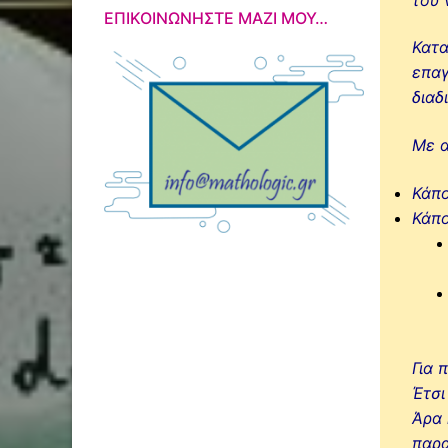
ΕΠΙΚΟΙΝΩΝΉΣΤΕ ΜΑΖΊ ΜΟΥ…
Κατ
επαγ
διαδ
Με α
Κάπο
Κάπο
Για 
Έτσι
Άρα 
παρα