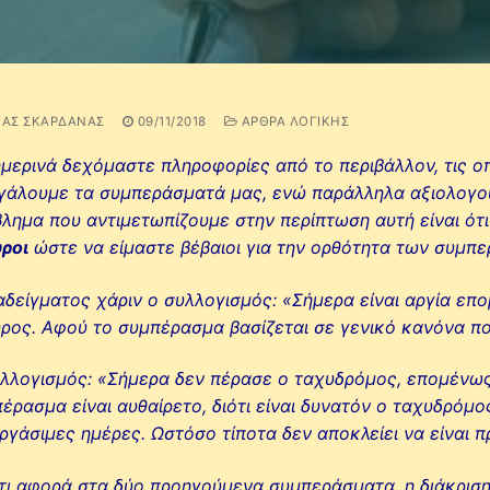
ΊΑΣ ΣΚΑΡΔΑΝΆΣ
09/11/2018
ΆΡΘΡΑ ΛΟΓΙΚΉΣ
μερινά δεχόμαστε πληροφορίες από το περιβάλλον, τις ο
γάλουμε τα συμπεράσματά μας, ενώ παράλληλα αξιολογο
λημα που αντιμετωπίζουμε στην περίπτωση αυτή είναι ότι 
ροι
ώστε να είμαστε βέβαιοι για την ορθότητα των συμπ
δείγματος χάριν ο συλλογισμός: «Σήμερα είναι αργία επ
ρος. Αφού το συμπέρασμα βασίζεται σε γενικό κανόνα πο
λλογισμός: «Σήμερα δεν πέρασε ο ταχυδρόμος, επομένως ε
έρασμα είναι αυθαίρετο, διότι είναι δυνατόν ο ταχυδρόμο
εργάσιμες ημέρες. Ωστόσο τίποτα δεν αποκλείει να είναι π
τι αφορά στα δύο προηγούμενα συμπεράσματα, η διάκριση