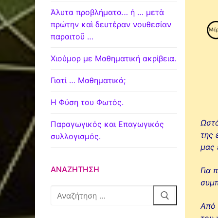
Άλυτα προβλήματα… ή … μετὰ
πρώτην καὶ δευτέραν νουθεσίαν
παραιτοῦ …
Χιούμορ με Μαθηματική ακρίβεια.
Γιατί … Μαθηματικά;
Η Φύση του Φωτός.
Ωστό
Παραγωγικός και Επαγωγικός
της 
συλλογισμός.
μας 
ΑΝΑΖΉΤΗΣΗ
Για 
συμπ
Αναζήτηση
για:
Από 
του 