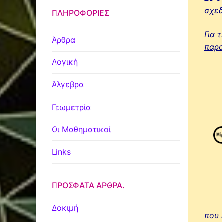
σχεδ
ΠΛΗΡΟΦΟΡΊΕΣ
Για 
Άρθρα
παρ
Λογική
Άλγεβρα
Γεωμετρία
Οι Μαθηματικοί
Links
ΠΡΌΣΦΑΤΑ ΆΡΘΡΑ.
Δοκιμή
που 