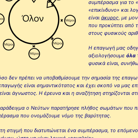
συμπέρασμα για το «
«επικίνδυνο» και λο
είναι
άκυρος
, με μο
που προκύπτει από 
στους φυσικούς αριθ
Η επαγωγή μας οδηγ
αξιολογήσουμε
όλα
φυσικά είναι, συνήθ
σο δεν πρέπει να υποβαθμίσουμε την σημασία της επαγωγ
επαγωγής είναι σημαντικότατος και έχει σκοπό να μας ε
είναι άγνωστος. Η έρευνα και η αναζήτηση στηρίζονται σ
παράδειγμα ο Νεύτων παρατήρησε πλήθος σωμάτων που π
έρασμα που ονομάζουμε νόμο της βαρύτητας.
τη στιγμή που διατυπώνεται ένα συμπέρασμα, το επόμενο
νόμου, ώστε να γίνει λογικό «εργαλείο».