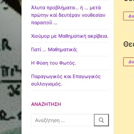
Άλυτα προβλήματα… ή … μετὰ
πρώτην καὶ δευτέραν νουθεσίαν
Δι
παραιτοῦ …
Χιούμορ με Μαθηματική ακρίβεια.
Θε
Γιατί … Μαθηματικά;
Δι
Η Φύση του Φωτός.
Παραγωγικός και Επαγωγικός
συλλογισμός.
ΑΝΑΖΉΤΗΣΗ
Αναζήτηση
για: