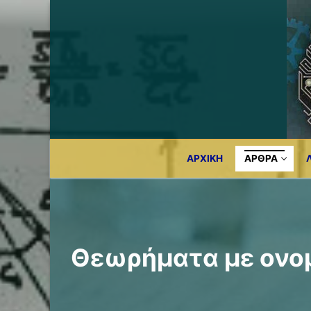
Μετάβαση
στο
περιεχόμενο
ΑΡΧΙΚΉ
ΆΡΘΡΑ
Θεωρήματα με ον