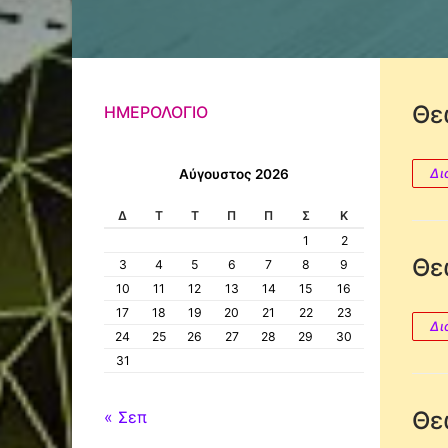
Θε
ΗΜΕΡΟΛΌΓΙΟ
Δι
Αύγουστος 2026
Δ
Τ
Τ
Π
Π
Σ
Κ
1
2
Θε
3
4
5
6
7
8
9
10
11
12
13
14
15
16
17
18
19
20
21
22
23
Δι
24
25
26
27
28
29
30
31
Θε
« Σεπ