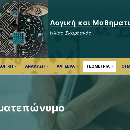
Λογική και Μαθηματ
Ηλίας Σκαρδανάς
ΛΟΓΙΚΉ
ΑΝΑΛΥΣΗ
ΆΛΓΕΒΡΑ
ΓΕΩΜΕΤΡΊΑ
ΟΙ 
οματεπώνυμο