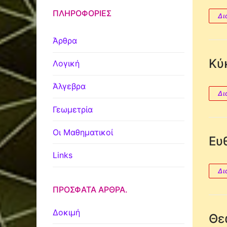
ΠΛΗΡΟΦΟΡΊΕΣ
Δι
Άρθρα
Κύκ
Λογική
Άλγεβρα
Δι
Γεωμετρία
Οι Μαθηματικοί
Ευθ
Links
Δι
ΠΡΌΣΦΑΤΑ ΆΡΘΡΑ.
Δοκιμή
Θε