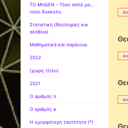
ΤΟ ΜΗΔΕΝ – Τόσο απλό μα…
τόσο δύσκολο.
Δι
Στατιστική (Ιδεοληψίες και
αλήθεια)
Θε
Μαθηματικά και παράνοια.
Δι
2022
(χωρίς τίτλο)
Θε
2021
Ο αριθμός π
Δι
Ο αριθμός e
Η ομορφότερη ταυτότητα (*)
Θε