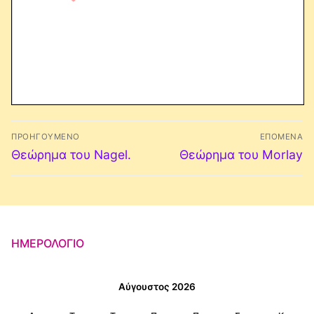
Πλοήγηση
ΠΡΟΗΓΟΎΜΕΝΟ
ΕΠΌΜΕΝΑ
άρθρων
Προηγούμενο
Επόμενο
Θεώρημα του Nagel.
Θεώρημα του Morlay
άρθρο:
άρθρο:
ΗΜΕΡΟΛΌΓΙΟ
Αύγουστος 2026