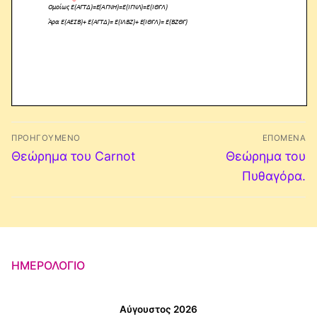
Πλοήγηση
ΠΡΟΗΓΟΎΜΕΝΟ
ΕΠΌΜΕΝΑ
άρθρων
Προηγούμενο
Επόμενο
Θεώρημα του Carnot
Θεώρημα του
άρθρο:
άρθρο:
Πυθαγόρα.
ΗΜΕΡΟΛΌΓΙΟ
Αύγουστος 2026