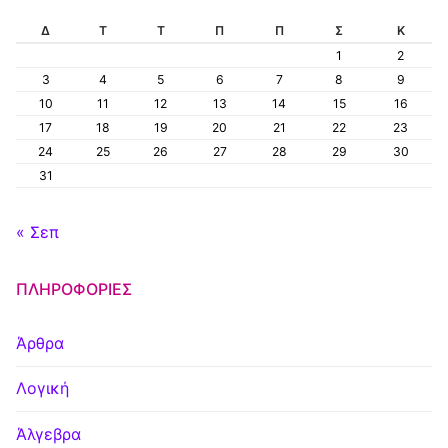
Δ
Τ
Τ
Π
Π
Σ
Κ
1
2
3
4
5
6
7
8
9
10
11
12
13
14
15
16
17
18
19
20
21
22
23
24
25
26
27
28
29
30
31
« Σεπ
ΠΛΗΡΟΦΟΡΊΕΣ
Άρθρα
Λογική
Άλγεβρα