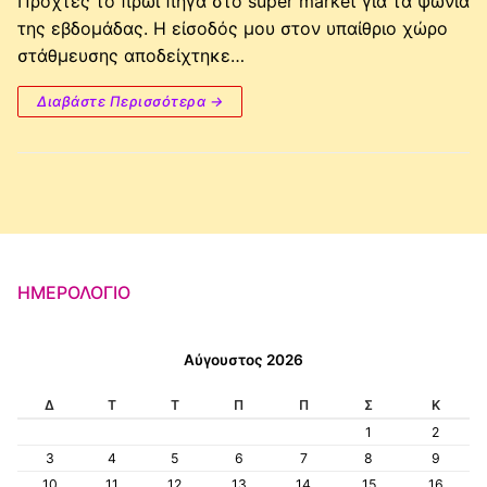
Προχτές το πρωί πήγα στο super market για τα ψώνια
της εβδομάδας. Η είσοδός μου στον υπαίθριο χώρο
στάθμευσης αποδείχτηκε…
Διαβάστε Περισσότερα →
ΗΜΕΡΟΛΌΓΙΟ
Αύγουστος 2026
Δ
Τ
Τ
Π
Π
Σ
Κ
1
2
3
4
5
6
7
8
9
10
11
12
13
14
15
16