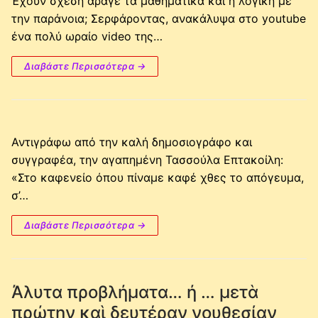
Έχουν σχέση άραγε τα μαθηματικά και η λογική με
την παράνοια; Σερφάροντας, ανακάλυψα στο youtube
ένα πολύ ωραίο video της…
Διαβάστε Περισσότερα →
Αντιγράφω από την καλή δημοσιογράφο και
συγγραφέα, την αγαπημένη Τασσούλα Επτακοίλη:
«Στο καφενείο όπου πίναμε καφέ χθες το απόγευμα,
σ’…
Διαβάστε Περισσότερα →
Άλυτα προβλήματα… ή … μετὰ
πρώτην καὶ δευτέραν νουθεσίαν