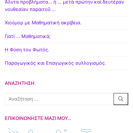
Άλυτα προβλήματα… ή … μετὰ πρώτην καὶ δευτέραν
νουθεσίαν παραιτοῦ …
Χιούμορ με Μαθηματική ακρίβεια.
Γιατί … Μαθηματικά;
Η Φύση του Φωτός.
Παραγωγικός και Επαγωγικός συλλογισμός.
ΑΝΑΖΉΤΗΣΗ
Αναζήτηση
για:
ΕΠΙΚΟΙΝΩΝΉΣΤΕ ΜΑΖΊ ΜΟΥ…